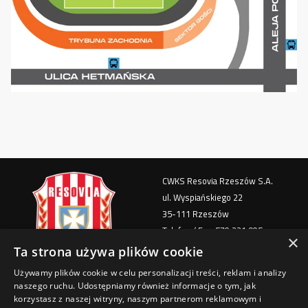
CWKS Resovia Rzeszów S.A.
ul. Wyspiańskiego 22
35-111 Rzeszów
Telefon / Fax: 570 221 905
×
e-mail: bilety@cwks-resovia.pl
Ta strona używa plików cookie
Używamy plików cookie w celu personalizacji treści, reklam i analizy
Polityka Prywatności
naszego ruchu. Udostępniamy również informacje o tym, jak
Regulamin imprezy masowej
korzystasz z naszej witryny, naszym partnerom reklamowym i