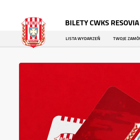
BILETY CWKS RESOVI
LISTA WYDARZEŃ
TWOJE ZAMÓ
STRONA GŁÓWNA