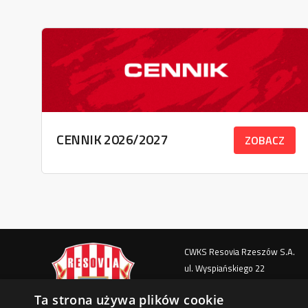
CENNIK 2026/2027
ZOBACZ
CWKS Resovia Rzeszów S.A.
ul. Wyspiańskiego 22
35-111 Rzeszów
Ta strona używa plików cookie
Telefon / Fax: 570 221 905