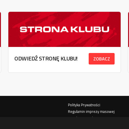
ODWIEDŹ STRONĘ KLUBU!
ZOBACZ
Polityka Prywatności
Regulamin imprezy masowej
Regulamin Stadionu
Klauzula informacyjna - zakup biletu