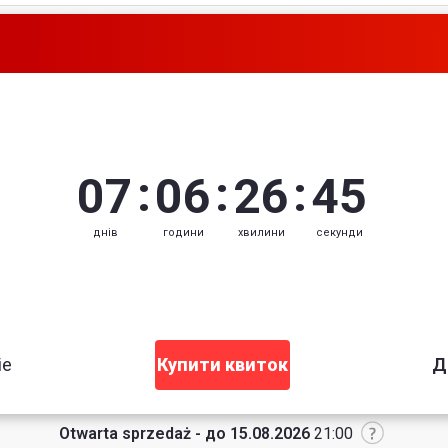
:
:
:
07
06
26
44
днів
години
хвилини
секунди
ie
Купити квиток
Д
Otwarta sprzedaż - до 15.08.2026
21:00