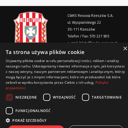
CWKS Resovia Rzeszów S.A.
ul. Wyspiańskiego 22
35-111 Rzeszów
Telefon / Fax: 570 221 905
e-mail: bilety@cwks-resovia.pl
×
Ta strona używa plików cookie
Polityka Prywatności
Używamy plików cookie w celu personalizacji treści, reklam i analizy
Regulamin imprezy masowej
naszego ruchu. Udostępniamy również informacje o tym, jak korzystasz
Regulamin Stadionu
z naszej witryny, naszym partnerom reklamowym i analitycznym, którzy
Klauzula informacyjna - zakup biletu
mogą łączyć je z innymi informacjami, które im przekazałeś lub które
zebrali w wyniku korzystania przez Ciebie z ich usług.
Polityka
Regulamin sprzedaży biletów i karnetów
prywatności
NIEZBĘDNE
WYDAJNOŚĆ
TARGETOWANIE
FUNKCJONALNOŚĆ
© 2026 All rights reserved
POKAŻ SZCZEGÓŁY
Created with passion by: