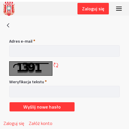
Zaloguj się
TWOJE KARNETY
Zapomniałem hasła
Adres e-mail
Wymagane
Odśwież captchę
Weryfikacja tekstu
Wymagane
Wyślij nowe hasło
Zaloguj się
Załóż konto