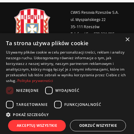
CWKS Resovia Rzeszów S.A.
ul. Wyspiańskiego 22
35-111 Rzeszów
Telefon / Fax: 570 221 905
×
e-mail: bilety@cwks-resovia.pl
Ta strona używa plików cookie
Używamy plików cookie w celu personalizacji treści, reklam i analizy
Polityka Prywatności
naszego ruchu. Udostępniamy również informacje o tym, jak
Regulamin imprezy masowej
korzystasz z naszej witryny, naszym partnerom reklamowym i
analitycznym, którzy mogą łączyć je z innymi informacjami, które im
Regulamin Stadionu
przekazałeś lub które zebrali w wyniku korzystania przez Ciebie z ich
Klauzula informacyjna - zakup biletu
usług.
Polityka prywatności
Regulamin sprzedaży biletów i karnetów
NIEZBĘDNE
WYDAJNOŚĆ
TARGETOWANIE
FUNKCJONALNOŚĆ
© 2026 All rights reserved
POKAŻ SZCZEGÓŁY
Created with passion by:
AKCEPTUJ WSZYSTKIE
ODRZUĆ WSZYSTKIE