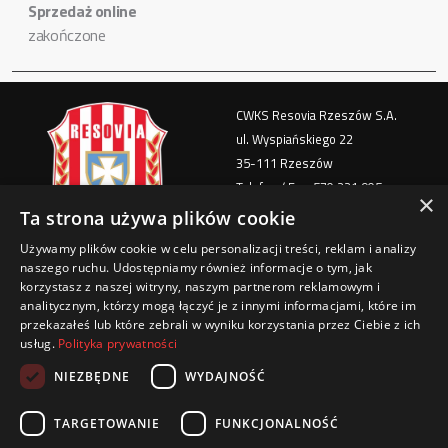
Sprzedaż online
zakończone
CWKS Resovia Rzeszów S.A.
ul. Wyspiańskiego 22
35-111 Rzeszów
Telefon / Fax: 570 221 905
×
e-mail: bilety@cwks-resovia.pl
Ta strona używa plików cookie
Używamy plików cookie w celu personalizacji treści, reklam i analizy
Polityka Prywatności
naszego ruchu. Udostępniamy również informacje o tym, jak
Regulamin imprezy masowej
korzystasz z naszej witryny, naszym partnerom reklamowym i
analitycznym, którzy mogą łączyć je z innymi informacjami, które im
Regulamin Stadionu
przekazałeś lub które zebrali w wyniku korzystania przez Ciebie z ich
Klauzula informacyjna - zakup biletu
usług.
Polityka prywatności
Regulamin sprzedaży biletów i karnetów
NIEZBĘDNE
WYDAJNOŚĆ
TARGETOWANIE
FUNKCJONALNOŚĆ