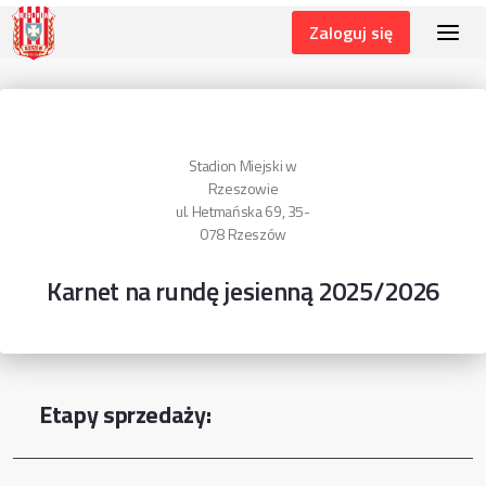
Zaloguj się
LISTA WYDARZEŃ
Stadion Miejski w
Rzeszowie
ul. Hetmańska 69, 35-
078 Rzeszów
Karnet na rundę jesienną 2025/2026
Etapy sprzedaży: