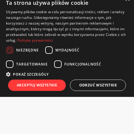
Ta strona używa plików cookie
Używamy plików cookie w celu personalizacji treści, reklam i analizy
naszego ruchu. Udostępniamy również informacje o tym, jak
korzystasz z naszej witryny, naszym partnerom reklamowym i
analitycznym, którzy mogą łączyć je z innymi informacjami, które im
przekazałeś lub które zebrali w wyniku korzystania przez Ciebie z ich
usług.
Polityka prywatności
NIEZBĘDNE
WYDAJNOŚĆ
TARGETOWANIE
FUNKCJONALNOŚĆ
CWKS Resovia Rzeszów S.A.
POKAŻ SZCZEGÓŁY
ul. Wyspiańskiego 22
AKCEPTUJ WSZYSTKIE
ODRZUĆ WSZYSTKIE
35-111 Rzeszów
Telefon / Fax: 570 221 905
e-mail: bilety@cwks-resovia.pl
TWOJE ZAMÓWIENIA
TWOJE KARNETY
KONTAKT
CENN