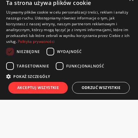
Ta strona używa plików cookie
Używamy plików cookie w celu personalizacji treści, reklam i analizy
naszego ruchu. Udostępniamy również informacje o tym, jak
korzystasz z naszej witryny, naszym partnerom reklamowym i
analitycznym, którzy mogą łączyć je z innymi informacjami, które im
przekazałeś lub które zebrali w wyniku korzystania przez Ciebie z ich
usług.
Polityka prywatności
NIEZBĘDNE
WYDAJNOŚĆ
TARGETOWANIE
FUNKCJONALNOŚĆ
CWKS Resovia Rzeszów S.A.
POKAŻ SZCZEGÓŁY
ul. Wyspiańskiego 22
AKCEPTUJ WSZYSTKIE
ODRZUĆ WSZYSTKIE
35-111 Rzeszów
Telefon / Fax: 570 221 905
e-mail: bilety@cwks-resovia.pl
TWOJE ZAMÓWIENIA
TWOJE KARNETY
KONTAKT
CENN