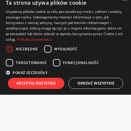
Ta strona używa plików cookie
Używamy plików cookie w celu personalizacji treści, reklam i analizy
naszego ruchu. Udostępniamy również informacje o tym, jak
korzystasz z naszej witryny, naszym partnerom reklamowym i
analitycznym, którzy mogą łączyć je z innymi informacjami, które im
przekazałeś lub które zebrali w wyniku korzystania przez Ciebie z ich
usług.
Polityka prywatności
NIEZBĘDNE
WYDAJNOŚĆ
TARGETOWANIE
FUNKCJONALNOŚĆ
CWKS Resovia Rzeszów S.A.
POKAŻ SZCZEGÓŁY
ul. Wyspiańskiego 22
AKCEPTUJ WSZYSTKIE
ODRZUĆ WSZYSTKIE
35-111 Rzeszów
Telefon / Fax: 570 221 905
e-mail: bilety@cwks-resovia.pl
TWOJE ZAMÓWIENIA
TWOJE KARNETY
KONTAKT
CENN