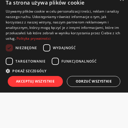
Ta strona używa plików cookie
Używamy plików cookie w celu personalizacji treści, reklam i analizy
naszego ruchu. Udostępniamy również informacje o tym, jak
korzystasz z naszej witryny, naszym partnerom reklamowym i
analitycznym, którzy mogą łączyć je z innymi informacjami, które im
przekazałeś lub które zebrali w wyniku korzystania przez Ciebie z ich
usług.
Polityka prywatności
NIEZBĘDNE
WYDAJNOŚĆ
TARGETOWANIE
FUNKCJONALNOŚĆ
CWKS Resovia Rzeszów S.A.
POKAŻ SZCZEGÓŁY
ul. Wyspiańskiego 22
AKCEPTUJ WSZYSTKIE
ODRZUĆ WSZYSTKIE
35-111 Rzeszów
Telefon / Fax: 570 221 905
e-mail: bilety@cwks-resovia.pl
TWOJE ZAMÓWIENIA
TWOJE KARNETY
KONTAKT
CENN